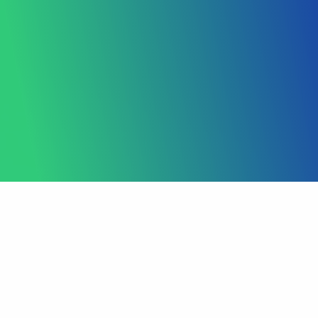
A Plataforma WBL foi desenvolvida
para oferecer recursos gratuitos,
como cursos de desenvolvimento